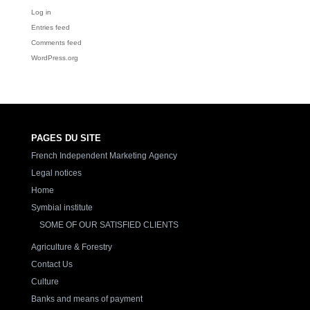
Log in
Entries feed
Comments feed
WordPress.org
PAGES DU SITE
French Independent Marketing Agency
Legal notices
Home
Symbial institute
SOME OF OUR SATISFIED CLIENTS
Agriculture & Forestry
Contact Us
Culture
Banks and means of payment