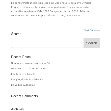
Le consommateur et la vraie écologie Une enquête exclusive Symbial
Enquête réalisée en ligne avec notre partenaire Opinea, auprès d’un
échantillon représentatif de 1006 Français en janvier 2018. Prise de
conscience des enjeux Depuis près de 30 ans, notre institut...
Next Entries »
Search
Recent Posts
Sondages citoyens pilotés par l’IA
Mercosur 2026 et les Français
Intelligence artificielle
Les progrès de la médecine
La voiture autonome
Recent Comments
Archives