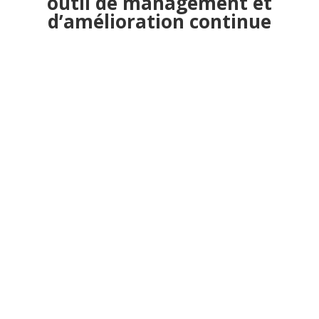
outil de management et
d’amélioration continue
Net Promoter Score
Le NPS permet de synthétiser de manière universelle la
satisfaction des collaborateurs comme des clients.
La question de base pour son calcul doit comporter
une échelle à 4 ou 5 niveaux :
Très insatisfait
Plutôt insatisfait
Moyennement satisfait
Satisfait
Très satisfait
Son calcul se fait ainsi :