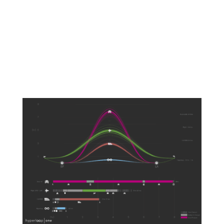
Somme des très satisfaits moins somme des peu ou
pas satisfaits (5 – 3-2-1), on ignore volontairement le
(4), satisfait, car considéré comme peu engagé.